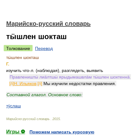
Марийско-русский словарь
тӹшлен шокташ
Толкование
Перевод
тӹшлен шокташ
Г.
изучить что-л. (наблюдая), разглядеть, выявить
Правлеништӹ лиӓлтшӹ ярыдымашвлӓм тӹшлен шоктеннӓ.
[/i]
Н. Ильяков
.[/i]
Мы изучили недостатки правления.
Составной глагол. Основное слово:
тӱслаш
Марийско-русский словарь
.
2015
.
Игры ⚽
Поможем написать курсовую